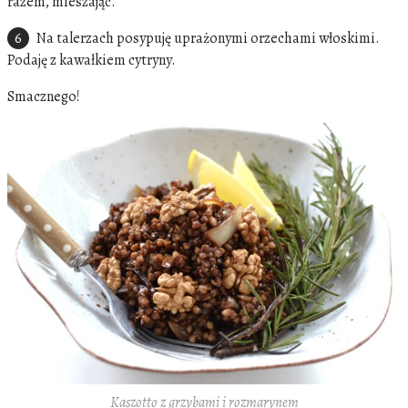
razem, mieszając.
Na talerzach posypuję uprażonymi orzechami włoskimi.
Podaję z kawałkiem cytryny.
Smacznego!
Kaszotto z grzybami i rozmarynem