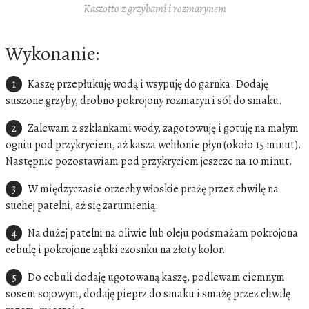
Kaszotto z grzybami i rozmarynem
Wykonanie:
Kaszę przepłukuję wodą i wsypuję do garnka. Dodaję
suszone grzyby, drobno pokrojony rozmaryn i sól do smaku.
Zalewam 2 szklankami wody, zagotowuję i gotuję na małym
ogniu pod przykryciem, aż kasza wchłonie płyn (około 15 minut).
Następnie pozostawiam pod przykryciem jeszcze na 10 minut.
W międzyczasie orzechy włoskie prażę przez chwilę na
suchej patelni, aż się zarumienią.
Na dużej patelni na oliwie lub oleju podsmażam pokrojona
cebulę i pokrojone ząbki czosnku na złoty kolor.
Do cebuli dodaję ugotowaną kaszę, podlewam ciemnym
sosem sojowym, dodaję pieprz do smaku i smażę przez chwilę