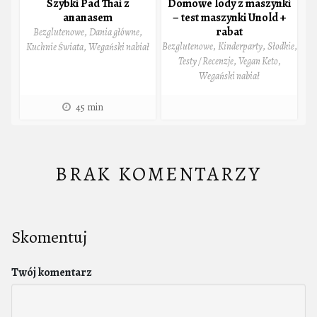
Szybki Pad Thai z
Domowe lody z maszynki
ananasem
– test maszynki Unold +
rabat
Bezglutenowe
,
Dania główne
,
Bezglutenowe
,
Kinderparty
,
Słodkie
,
Kuchnie Świata
,
Wegański nabiał
Testy / Recenzje
,
Vegan Keto
,
Wegański nabiał
45 min
BRAK KOMENTARZY
Skomentuj
Twój komentarz