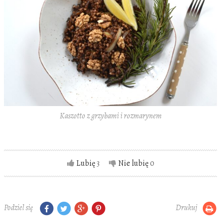
Kaszotto z grzybami i rozmarynem
Lubię
3
Nie lubię
0
Podziel się
Drukuj