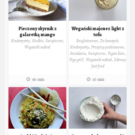
Pieczony skyrnik z
Wegański majonez light z
galaretką mango
tofu
Kinderparty
,
Słodkie
,
Świąteczne
,
Bezglutenowe
,
Do kanapek
,
Wegański nabiał
Kinderparty
,
Przepisy podstawowe
,
Śniadania
,
Świąteczne
,
Vegan Keto
,
Vege grill
,
Wegański nabiał
,
Zdrowy
fast food
60 min
10 min