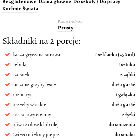
Bezglutenowe
Dania główne
Do szkoły / Do pracy
Kuchnie Świata
Poziom trudności
Prosty
Składniki na 2 porcje:
kasza gryczana surowa
1 szklanka (250 ml)
cebula
1 sztuka
czosnek
2 ząbki
suszone grzyby leśne
duża garść
rozmaryn
1 gałązka
orzechy włoskie
duża garść
sos sojowy ciemny
2 łyżki
oliwa z oliwek lub olej
do smażenia
świeżo mielony pieprz
do smaku