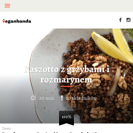
Kaszotto z grzybami i
rozmarynem
20 min
10 składników
100%
Danie