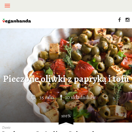
Pieczone oliwki z papryką i tofu
35 min
10 składników
100%
Danie