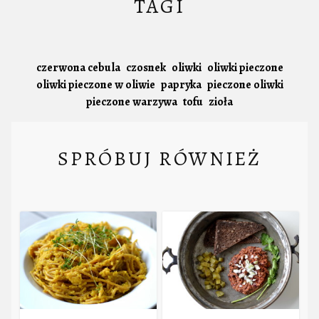
TAGI
czerwona cebula
czosnek
oliwki
oliwki pieczone
oliwki pieczone w oliwie
papryka
pieczone oliwki
pieczone warzywa
tofu
zioła
SPRÓBUJ RÓWNIEŻ