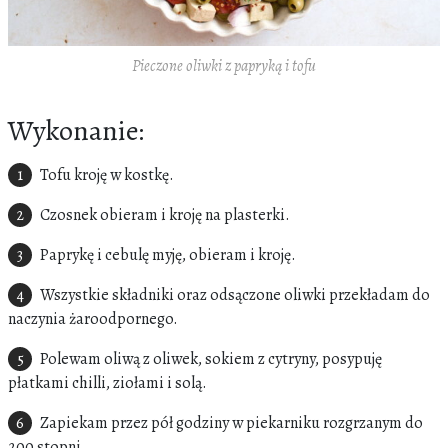
Pieczone oliwki z papryką i tofu
Wykonanie:
Tofu kroję w kostkę.
Czosnek obieram i kroję na plasterki.
Paprykę i cebulę myję, obieram i kroję.
Wszystkie składniki oraz odsączone oliwki przekładam do
naczynia żaroodpornego.
Polewam oliwą z oliwek, sokiem z cytryny, posypuję
płatkami chilli, ziołami i solą.
Zapiekam przez pół godziny w piekarniku rozgrzanym do
200 stopni.