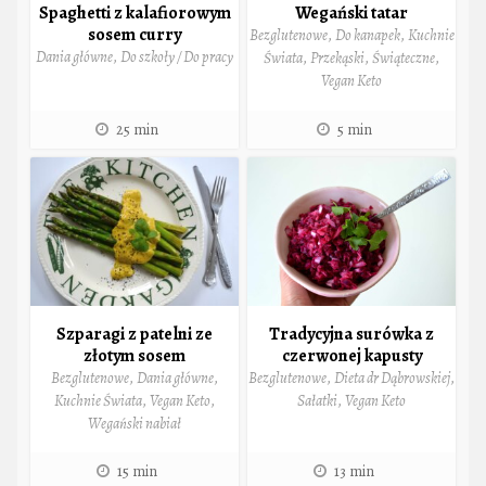
Spaghetti z kalafiorowym
Wegański tatar
sosem curry
Bezglutenowe
,
Do kanapek
,
Kuchnie
Dania główne
,
Do szkoły / Do pracy
Świata
,
Przekąski
,
Świąteczne
,
Vegan Keto
25 min
5 min
Szparagi z patelni ze
Tradycyjna surówka z
złotym sosem
czerwonej kapusty
Bezglutenowe
,
Dania główne
,
Bezglutenowe
,
Dieta dr Dąbrowskiej
,
Kuchnie Świata
,
Vegan Keto
,
Sałatki
,
Vegan Keto
Wegański nabiał
15 min
13 min