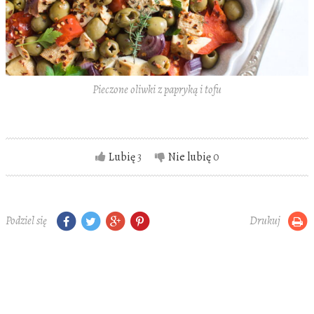
Pieczone oliwki z papryką i tofu
Lubię
3
Nie lubię
0
Podziel się
Drukuj