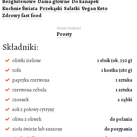
Bezglutenowe
Dania główne
Do kanapek
Kuchnie Świata
Przekąski
Sałatki
Vegan Keto
Zdrowy fast food
Poziom trudności
Prosty
Składniki:
oliwki zielone
1 słoik (ok. 350 g)
tofu
1 kostka (180 g)
papryka czerwona
1 sztuka
czerwona cebula
1 sztuka
czosnek
2 ząbki
sok z połowy cytryny
oliwa z oliwek
do polania
zioła świeże lub suszone
do posypania