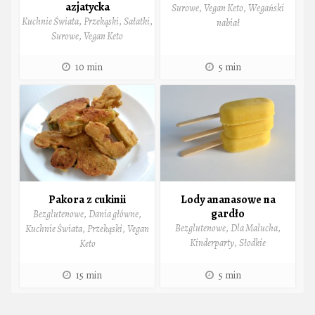
azjatycka
Surowe
,
Vegan Keto
,
Wegański
Kuchnie Świata
,
Przekąski
,
Sałatki
,
nabiał
Surowe
,
Vegan Keto
10 min
5 min
Pakora z cukinii
Lody ananasowe na
gardło
Bezglutenowe
,
Dania główne
,
Bezglutenowe
,
Dla Malucha
,
Kuchnie Świata
,
Przekąski
,
Vegan
Kinderparty
,
Słodkie
Keto
15 min
5 min