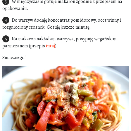
W międzyczasie gotuje makaron zgodnie z przepisem na
opakowaniu.
Do warzyw dodaję koncentrat pomidorowy, ocet winny i
rozgnieciony czosnek. Gotuję jeszcze minutę.
Na makaron nakładam warzywa, posypuję wegańskim
parmezanem (przepis
tutaj
).
Smacznego!