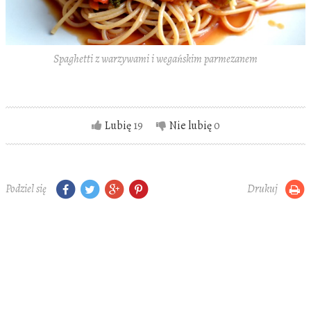
Spaghetti z warzywami i wegańskim parmezanem
Lubię
19
Nie lubię
0
Podziel się
Drukuj