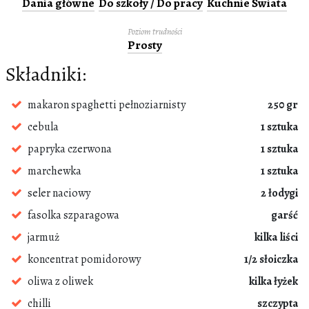
Dania główne
Do szkoły / Do pracy
Kuchnie Świata
Poziom trudności
Prosty
Składniki:
makaron spaghetti pełnoziarnisty
250 gr
cebula
1 sztuka
papryka czerwona
1 sztuka
marchewka
1 sztuka
seler naciowy
2 łodygi
fasolka szparagowa
garść
jarmuż
kilka liści
koncentrat pomidorowy
1/2 słoiczka
oliwa z oliwek
kilka łyżek
chilli
szczypta