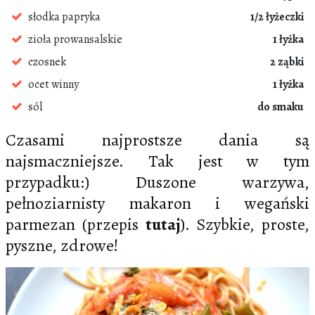
słodka papryka
1/2 łyżeczki
zioła prowansalskie
1 łyżka
czosnek
2 ząbki
ocet winny
1 łyżka
sól
do smaku
Czasami najprostsze dania są
najsmaczniejsze. Tak jest w tym
przypadku:) Duszone warzywa,
pełnoziarnisty makaron i wegański
parmezan (przepis
tutaj
). Szybkie, proste,
pyszne, zdrowe!