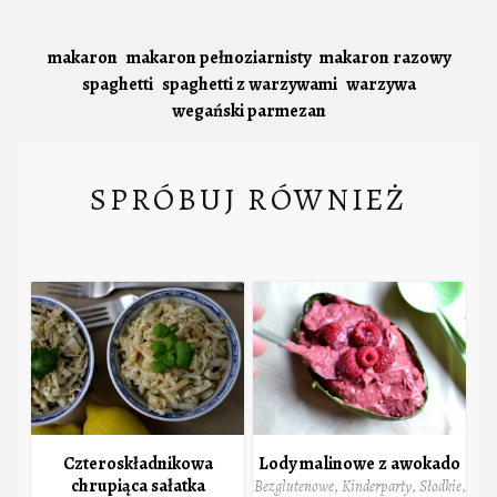
makaron
makaron pełnoziarnisty
makaron razowy
spaghetti
spaghetti z warzywami
warzywa
wegański parmezan
SPRÓBUJ RÓWNIEŻ
Czteroskładnikowa
Lody malinowe z awokado
chrupiąca sałatka
Bezglutenowe
,
Kinderparty
,
Słodkie
,