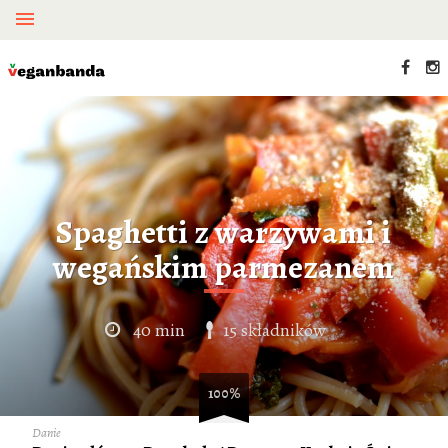
Spaghetti z warzywami i
wegańskim parmezanem
40 min
15 składników
100%
Danie