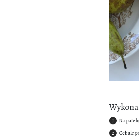
Wykonan
Na patelni
Cebule po