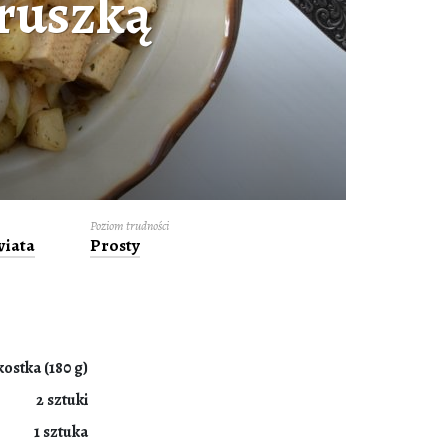
gruszką
Poziom trudności
wiata
Prosty
kostka (180 g)
2 sztuki
1 sztuka