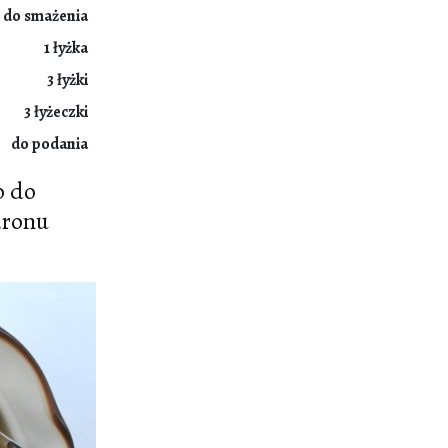
do smażenia
1 łyżka
3 łyżki
3 łyżeczki
do podania
o do
aronu