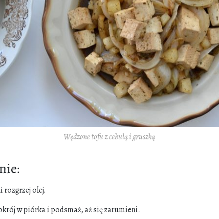
Wędzone tofu z cebulą i gruszką
ie:
 rozgrzej olej.
krój w piórka i podsmaż, aż się zarumieni.