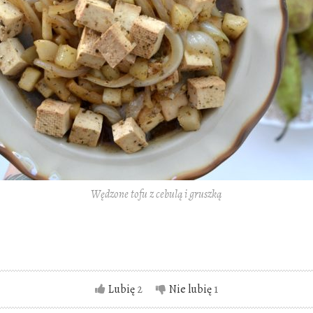
Wędzone tofu z cebulą i gruszką
Lubię
2
Nie lubię
1