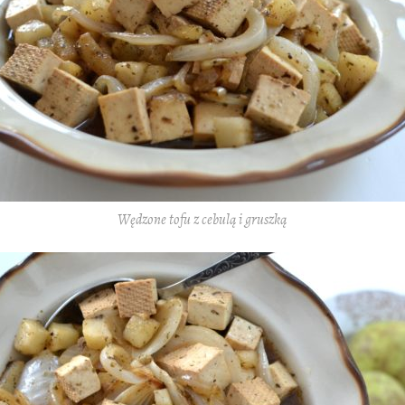
Wędzone tofu z cebulą i gruszką