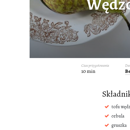
Wędzon
Czas przygotowania
Dan
10 min
B
Składnik
tofu węd
cebula
gruszka