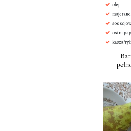
olej
majerane
sos sojo
ostra pa
kasza/ry
Bar
pełn