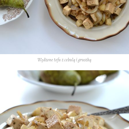
Wędzone tofu z cebulą i gruszką