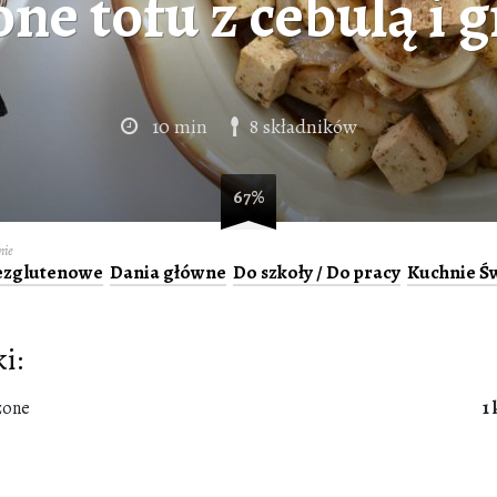
e tofu z cebulą i 
10 min
8 składników
67%
ie
ezglutenowe
Dania główne
Do szkoły / Do pracy
Kuchnie Ś
i:
zone
1 