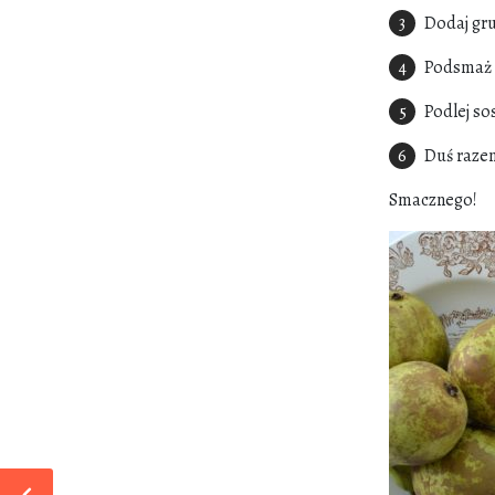
Dodaj gru
Podsmaż 
Podlej so
Duś razem
Smacznego!