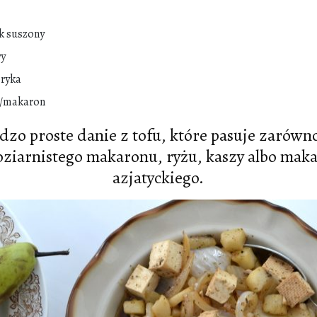
k suszony
wy
pryka
ż/makaron
dzo proste danie z tofu, które pasuje zarówn
oziarnistego makaronu, ryżu, kaszy albo mak
azjatyckiego.