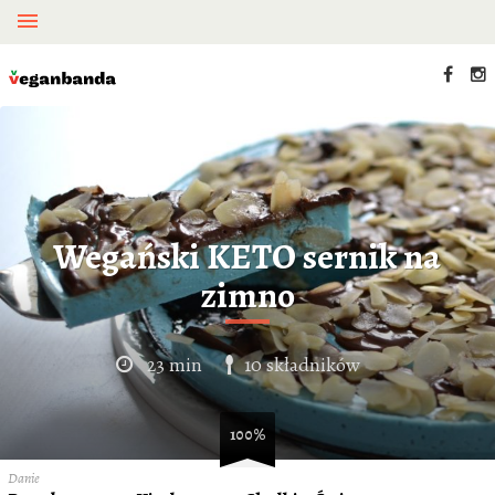
Wegański KETO sernik na
zimno
23 min
10 składników
100%
Danie