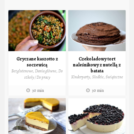
Gryczane kaszotto z
Czekoladowy tort
soczewicą
naleśnikowy z nutellą z
batata
Bezglutenowe
,
Dania główne
,
Do
Kinderparty
,
Słodkie
,
Świąteczne
szkoły / Do pracy
30 min
30 min