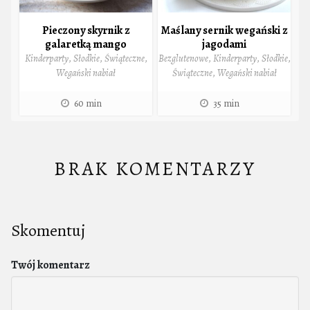
Pieczony skyrnik z
Maślany sernik wegański z
galaretką mango
jagodami
Kinderparty
,
Słodkie
,
Świąteczne
,
Bezglutenowe
,
Kinderparty
,
Słodkie
,
Wegański nabiał
Świąteczne
,
Wegański nabiał
60 min
35 min
BRAK KOMENTARZY
Skomentuj
Twój komentarz