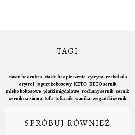
TAGI
ciasto bez cukru
ciasto bez pieczenia
cytryna
czekolada
erytrol
jogurt kokosowy
KETO
KETO sernik
mleko kokosowe
płatki migdałowe
roślinny sernik
sernik
sernik na zimno
tofu
tofurnik
wanilia
wegański sernik
SPRÓBUJ RÓWNIEŻ