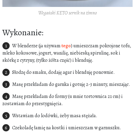
Wegański KETO sernik na zimno
Wykonanie:
W blenderze (ja używam
tego
) umieszczam pokrojone tofu,
mleko kokosowe, jogurt, wanilię, niebieską spirulinę, sok i
skórkę z cytryny, (tylko żółta część) i blenduję.
Słodzę do smaku, dodaję agar i blenduję ponownie.
Masę przekładam do garnka i gotuję 2-3 minuty, mieszając.
Masę przekładam do formy (u mnie tortownica 21 cm) i
zostawiam do przestygnięcia.
Wstawiam do lodówki, żeby masa stężała.
Czekoladę łamię na kostki i umieszczam w garnuszku.