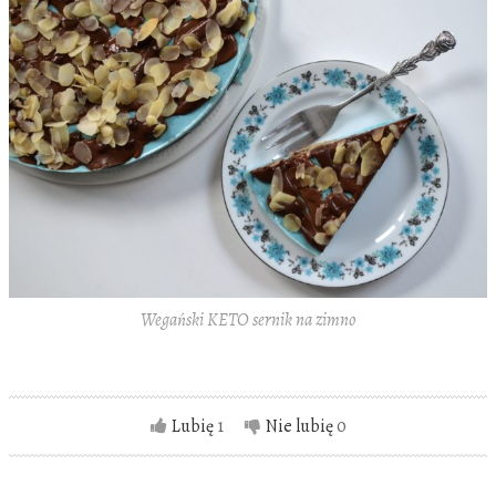
Wegański KETO sernik na zimno
Lubię
1
Nie lubię
0