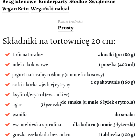
Bezglutenowe
Kinderparty
Słodkie
Świąteczne
Vegan Keto
Wegański nabiał
Poziom trudności
Prosty
Składniki na tortownicę 20 cm:
tofu naturalne
2 kostki (po 180 g)
mleko kokosowe
1 puszka (400 ml)
jogurt naturalny roślinny (u mnie kokosowy)
1 opakowanie (160 g)
sok i skórka z jednej cytryny
ksylitol/erytrol (ew. cukier)
do smaku (u mnie 6 łyżek erytrolu)
agar
3 łyżeczki
wanilia
do smaku
ew. niebieska spirulina
dla koloru (u mnie 3 łyżeczki)
gorzka czekolada bez cukru
1 tabliczka (100 g)