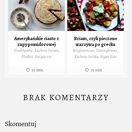
Amerykańskie ciasto z
Briam, czyli pieczone
zupy pomidorowej
warzywa po grecku
Kinderparty
,
Kuchnie Świata
,
Bezglutenowe
,
Dania główne
,
Słodkie
,
Świąteczne
Kuchnie Świata
,
Vegan Keto
55 min
75 min
BRAK KOMENTARZY
Skomentuj