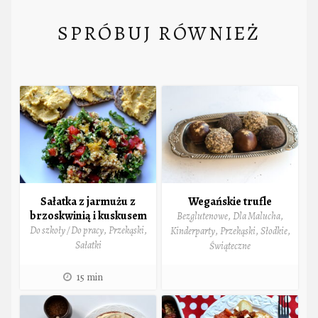
SPRÓBUJ RÓWNIEŻ
Sałatka z jarmużu z
Wegańskie trufle
brzoskwinią i kuskusem
Bezglutenowe
,
Dla Malucha
,
Do szkoły / Do pracy
,
Przekąski
,
Kinderparty
,
Przekąski
,
Słodkie
,
Sałatki
Świąteczne
15 min