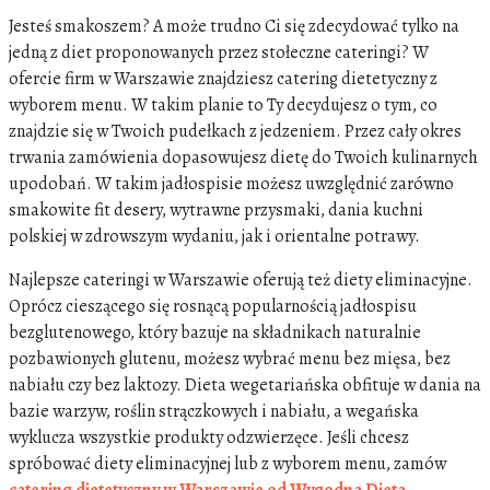
Jesteś smakoszem? A może trudno Ci się zdecydować tylko na
jedną z diet proponowanych przez stołeczne cateringi? W
ofercie firm w Warszawie znajdziesz catering dietetyczny z
wyborem menu. W takim planie to Ty decydujesz o tym, co
znajdzie się w Twoich pudełkach z jedzeniem. Przez cały okres
trwania zamówienia dopasowujesz dietę do Twoich kulinarnych
upodobań. W takim jadłospisie możesz uwzględnić zarówno
smakowite fit desery, wytrawne przysmaki, dania kuchni
polskiej w zdrowszym wydaniu, jak i orientalne potrawy.
Najlepsze cateringi w Warszawie oferują też diety eliminacyjne.
Oprócz cieszącego się rosnącą popularnością jadłospisu
bezglutenowego, który bazuje na składnikach naturalnie
pozbawionych glutenu, możesz wybrać menu bez mięsa, bez
nabiału czy bez laktozy. Dieta wegetariańska obfituje w dania na
bazie warzyw, roślin strączkowych i nabiału, a wegańska
wyklucza wszystkie produkty odzwierzęce. Jeśli chcesz
spróbować diety eliminacyjnej lub z wyborem menu, zamów
catering dietetyczny w Warszawie od Wygodna Dieta
.