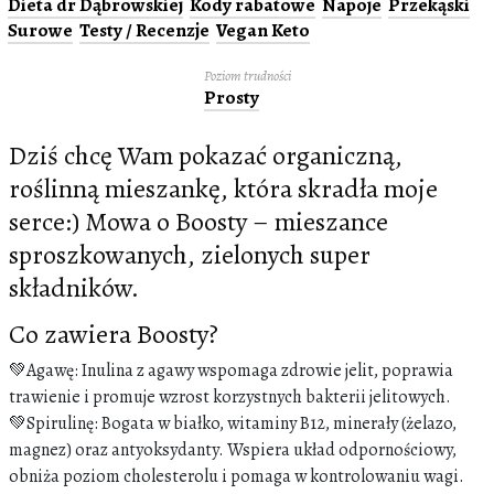
Dieta dr Dąbrowskiej
Kody rabatowe
Napoje
Przekąski
Surowe
Testy / Recenzje
Vegan Keto
Poziom trudności
Prosty
Dziś chcę Wam pokazać organiczną,
roślinną mieszankę, która skradła moje
serce:) Mowa o Boosty – mieszance
sproszkowanych, zielonych super
składników.
Co zawiera Boosty?
💚Agawę: Inulina z agawy wspomaga zdrowie jelit, poprawia
trawienie i promuje wzrost korzystnych bakterii jelitowych.
💚Spirulinę: Bogata w białko, witaminy B12, minerały (żelazo,
magnez) oraz antyoksydanty. Wspiera układ odpornościowy,
obniża poziom cholesterolu i pomaga w kontrolowaniu wagi.