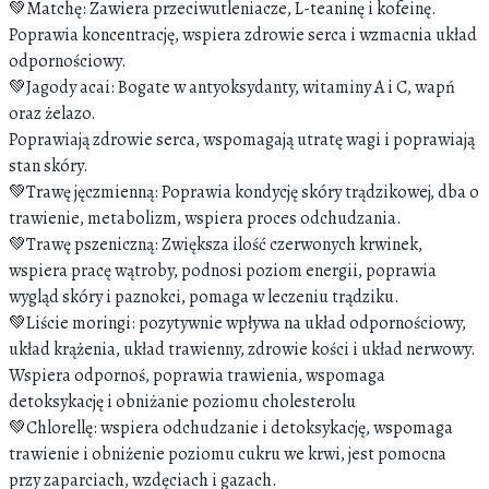
💚Matchę: Zawiera przeciwutleniacze, L-teaninę i kofeinę.
Poprawia koncentrację, wspiera zdrowie serca i wzmacnia układ
odpornościowy.
💚Jagody acai: Bogate w antyoksydanty, witaminy A i C, wapń
oraz żelazo.
Poprawiają zdrowie serca, wspomagają utratę wagi i poprawiają
stan skóry.
💚Trawę jęczmienną: Poprawia kondycję skóry trądzikowej, dba o
trawienie, metabolizm, wspiera proces odchudzania.
💚Trawę pszeniczną: Zwiększa ilość czerwonych krwinek,
wspiera pracę wątroby, podnosi poziom energii, poprawia
wygląd skóry i paznokci, pomaga w leczeniu trądziku.
💚Liście moringi: pozytywnie wpływa na układ odpornościowy,
układ krążenia, układ trawienny, zdrowie kości i układ nerwowy.
Wspiera odpornoś, poprawia trawienia, wspomaga
detoksykację i obniżanie poziomu cholesterolu
💚Chlorellę: wspiera odchudzanie i detoksykację, wspomaga
trawienie i obniżenie poziomu cukru we krwi, jest pomocna
przy zaparciach, wzdęciach i gazach.