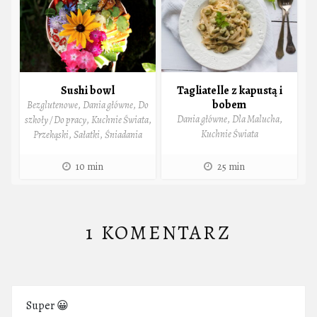
Sushi bowl
Tagliatelle z kapustą i
bobem
Bezglutenowe
,
Dania główne
,
Do
Dania główne
,
Dla Malucha
,
szkoły / Do pracy
,
Kuchnie Świata
,
Kuchnie Świata
Przekąski
,
Sałatki
,
Śniadania
10 min
25 min
1 KOMENTARZ
Super 😀