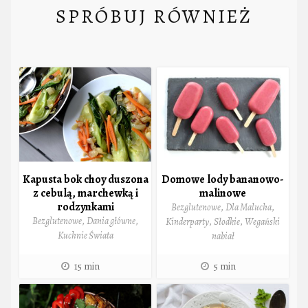
SPRÓBUJ RÓWNIEŻ
Kapusta bok choy duszona
Domowe lody bananowo-
z cebulą, marchewką i
malinowe
rodzynkami
Bezglutenowe
,
Dla Malucha
,
Bezglutenowe
,
Dania główne
,
Kinderparty
,
Słodkie
,
Wegański
Kuchnie Świata
nabiał
15 min
5 min