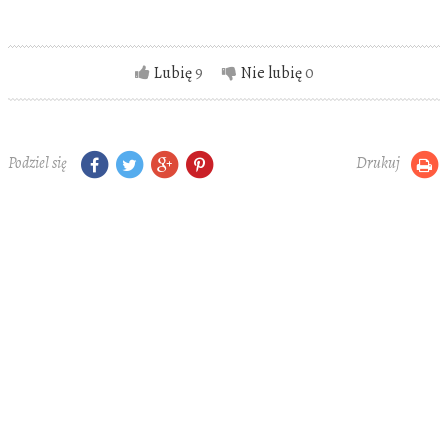
Lubię
9
Nie lubię
0
Podziel się
Drukuj